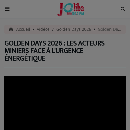
ACCUEIL
Accueil
Vidéos
Golden Days 2026
Golden Days 2026 : les acteurs miniers face à l'urgence énergétique
GOLDEN DAYS 2026 : LES ACTEURS
Pour Vous
MINIERS FACE À L'URGENCE
ÉNERGÉTIQUE
ACTUALITÉS
EMISSIONS
EQUIPES
EVÈNEMENTS
Musique
TOP 10