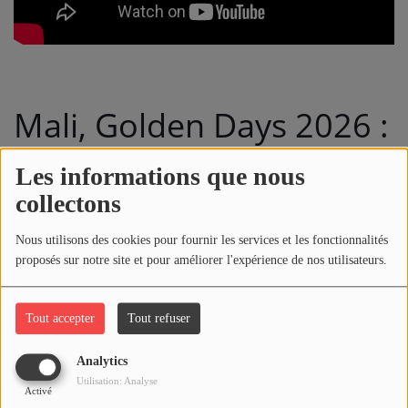
ARTISTES
PLAYLIST
TITRES DIFFUSÉS
Mali, Golden Days 2026 :
les acteurs miniers face
Médias
Les informations que nous
à l'urgence énergétique
PHOTOS
collectons
PODCASTS
Nous utilisons des cookies pour fournir les services et les fonctionnalités
Commentaires(0)
proposés sur notre site et pour améliorer l'expérience de nos utilisateurs.
VIDÉOS
Tout accepter
Tout refuser
Joliba TV News / FM
Connectez-vous pour commenter cet article
Analytics
NOTRE ACTU
SE CONNECTER
Utilisation: Analyse
Activé
JEUX CONCOURS