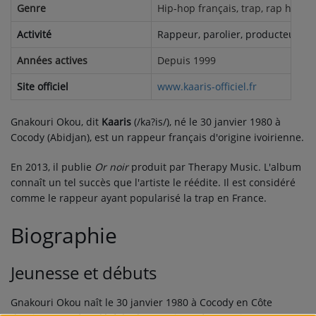
Genre
Hip-hop français, trap, rap hardco
QUI SOMMES-NOUS ?
Activité
Rappeur, parolier, producteur exé
Années actives
Depuis 1999
Contact
Site officiel
www.kaaris-officiel.fr
Gnakouri Okou, dit
Kaaris
(
/ka?is/
), né le
30 janvier 1980
à
Se connecter
Cocody (Abidjan), est un rappeur français d'origine ivoirienne.
En 2013, il publie
Or noir
produit par Therapy Music. L'album
connaît un tel succès que l'artiste le réédite. Il est considéré
comme le rappeur ayant popularisé la trap en France.
Biographie
Jeunesse et débuts
Gnakouri Okou naît le
30 janvier 1980
à Cocody en Côte
,