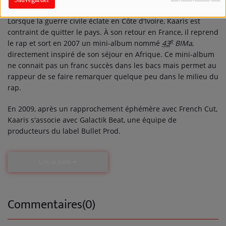
Lorsque la guerre civile éclate en Côte d'Ivoire, Kaaris est
contraint de quitter le pays. À son retour en France, il reprend
e
le rap et sort en 2007 un mini-album nommé
43
BIMa
,
directement inspiré de son séjour en Afrique. Ce mini-album
ne connait pas un franc succès dans les bacs mais permet au
rappeur de se faire remarquer quelque peu dans le milieu du
rap.
En 2009, après un rapprochement éphémère avec
French Cut
,
Kaaris s'associe avec Galactik Beat, une équipe de
producteurs du label Bullet Prod.
Lire la suite
Commentaires(0)