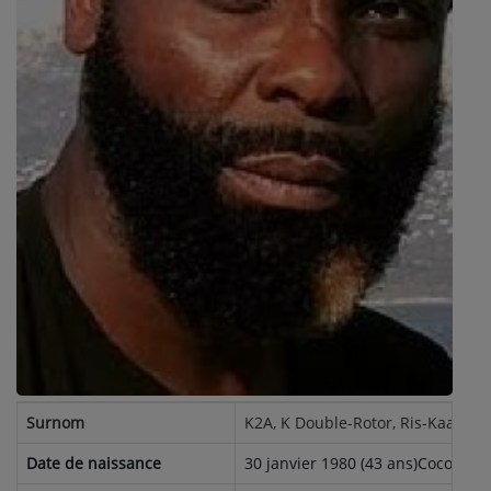
ARTISTES
PLAYLIST
TITRES DIFFUSÉS
Médias
PHOTOS
PODCASTS
VIDÉOS
Joliba TV News / FM
Surnom
K2A, K Double-Rotor, Ris-Kaa, L?é
NOTRE ACTU
Date de naissance
30 janvier 1980 (43 ans)Cocody, Ab
JEUX CONCOURS