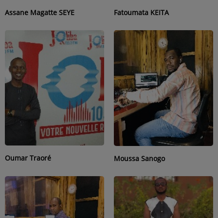
ARTISTES
Assane Magatte SEYE
Fatoumata KEITA
PLAYLIST
TITRES DIFFUSÉS
Médias
PHOTOS
PODCASTS
VIDÉOS
Oumar Traoré
Moussa Sanogo
Joliba TV News / FM
NOTRE ACTU
JEUX CONCOURS