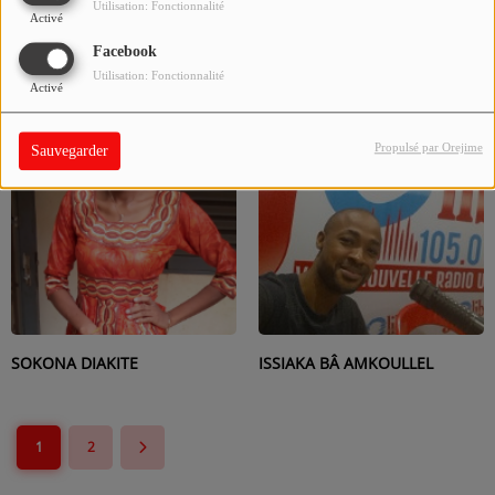
Utilisation: Fonctionnalité
Activé
Moussa Timbiné
Coumba Bah
Facebook
Utilisation: Fonctionnalité
Activé
Propulsé par Orejime
Sauvegarder
SOKONA DIAKITE
ISSIAKA BÂ AMKOULLEL
1
2