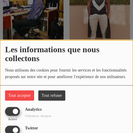
QUI SOMMES-NOUS ?
Contact
Les informations que nous
Se connecter
Boubacar Traoré Grand B
Boubacar Konaté dit Drazzi
collectons
Nous utilisons des cookies pour fournir les services et les fonctionnalités
proposés sur notre site et pour améliorer l'expérience de nos utilisateurs.
Tout accepter
Tout refuser
Analytics
Utilisation: Analyse
Activé
Twitter