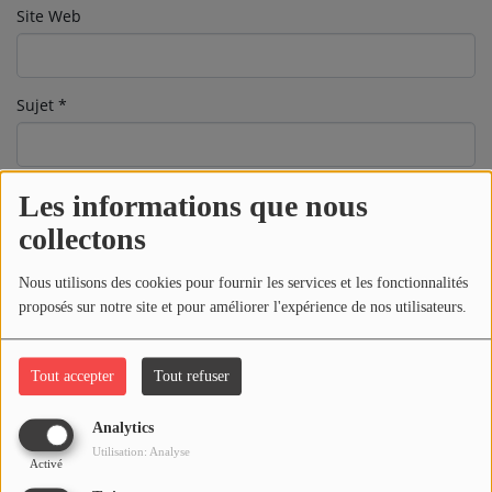
Site Web
ARTISTES
PLAYLIST
Sujet
*
TITRES DIFFUSÉS
Médias
Message
*
Les informations que nous
collectons
PHOTOS
PODCASTS
Nous utilisons des cookies pour fournir les services et les fonctionnalités
proposés sur notre site et pour améliorer l'expérience de nos utilisateurs.
VIDÉOS
Tout accepter
Tout refuser
Joliba TV News / FM
Analytics
NOTRE ACTU
Utilisation: Analyse
Activé
JEUX CONCOURS