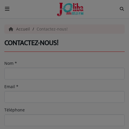
ACCUEIL
Accueil
Contactez-nous!
CONTACTEZ-NOUS!
Pour Vous
ACTUALITÉS
Nom
*
EMISSIONS
EQUIPES
Email
*
EVÈNEMENTS
Téléphone
Musique
TOP 10