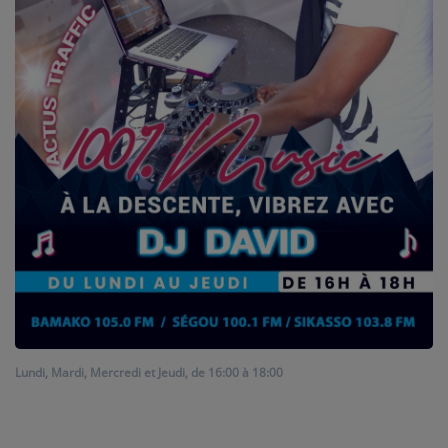
ARTISTES
PLAYLIST
TITRES DIFFUSÉS
Médias
PHOTOS
PODCASTS
VIDÉOS
Joliba TV News / FM
Lundi, Mardi, Mercredi et Jeudi, de 16:00 à 18:00
NOTRE ACTU
JEUX CONCOURS