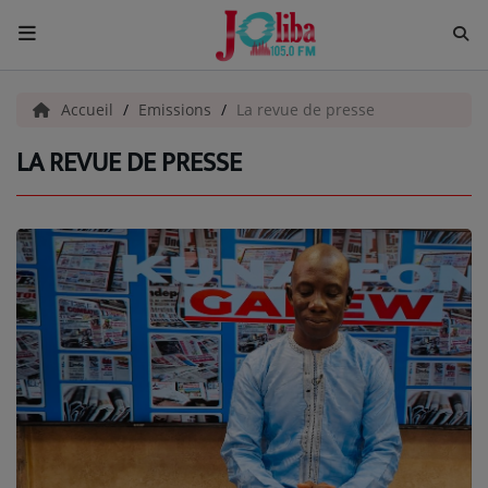
ACCUEIL
Accueil
Emissions
La revue de presse
LA REVUE DE PRESSE
Pour Vous
ACTUALITÉS
EMISSIONS
EQUIPES
EVÈNEMENTS
Musique
TOP 10