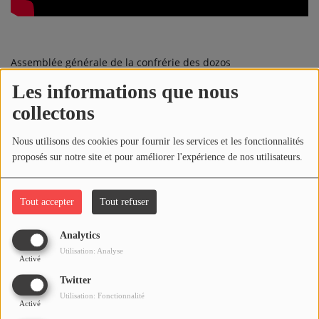
ARTISTES
PLAYLIST
Assemblée générale de la confrérie des dozos
TITRES DIFFUSÉS
Les informations que nous
Commentaires(0)
collectons
Médias
Nous utilisons des cookies pour fournir les services et les fonctionnalités
PHOTOS
proposés sur notre site et pour améliorer l'expérience de nos utilisateurs.
Connectez-vous pour commenter cet article
PODCASTS
SE CONNECTER
Tout accepter
Tout refuser
VIDÉOS
Analytics
Utilisation: Analyse
Joliba TV News / FM
Activé
Twitter
NOTRE ACTU
Utilisation: Fonctionnalité
Activé
JEUX CONCOURS