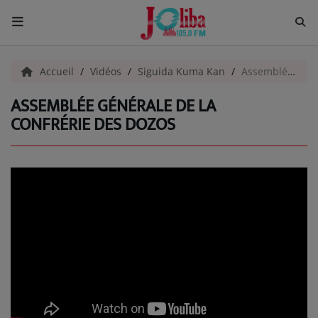
ACCUEIL
Accueil
Vidéos
Siguida Kuma Kan
Assemblée générale de la confrérie des dozos
ASSEMBLÉE GÉNÉRALE DE LA
Pour Vous
CONFRÉRIE DES DOZOS
ACTUALITÉS
EMISSIONS
EQUIPES
EVÈNEMENTS
Musique
TOP 10