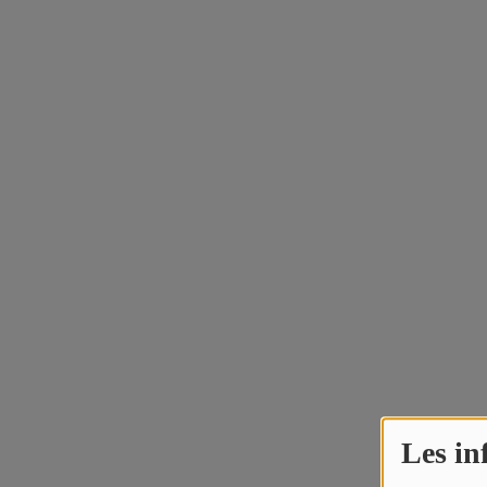
JEUX CONCOURS
QUI SOMMES-NOUS ?
Contact
Les in