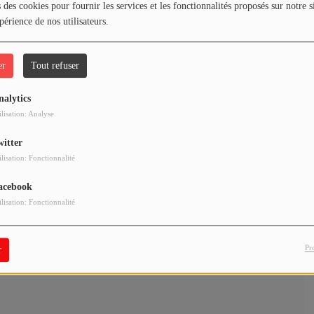
 des cookies pour fournir les services et les fonctionnalités proposés sur notre s
périence de nos utilisateurs.
er
Tout refuser
nalytics
ilisation: Analyse
witter
ilisation: Fonctionnalité
acebook
ilisation: Fonctionnalité
Pr
r