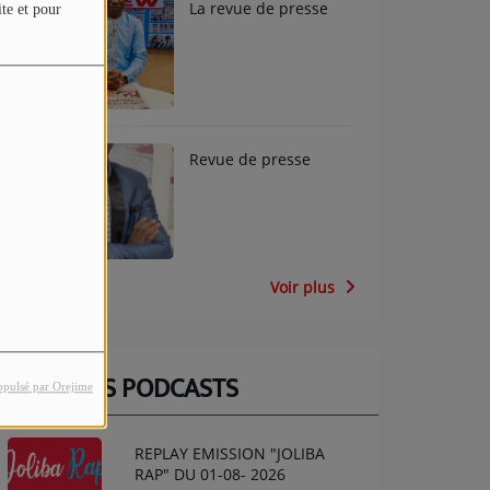
La revue de presse
ite et pour
Revue de presse
Voir plus
DERNIERS PODCASTS
opulsé par Orejime
REPLAY EMISSION "JOLIBA
RAP" DU 01-08- 2026