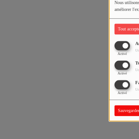
Nous utilisons
améliorer l'ex
Tout accept
A
Ut
Activé
T
Ut
Activé
F
Ut
Activé
Sauvegarde