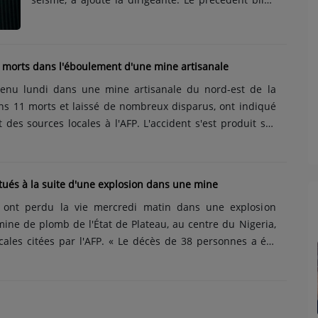
faisait état de 32 morts et 700 blessés. Source :
AFPCrédit photo : RTL Info...
 morts dans l'éboulement d'une mine artisanale
enu lundi dans une mine artisanale du nord-est de la
ns 11 morts et laissé de nombreux disparus, ont indiqué
des sources locales à l'AFP. L'accident s'est produit sur
 dans la commune de Kintignan, dans la région nord-est du
ze personnes ont perdu la vie, quatre autres ont été
urs restent portées disparues », a déclaré mardi un
tués à la suite d'une explosion dans une mine
roix-Rouge locale à l'AFP. Sur place, les opérations de
s ont perdu la vie mercredi matin dans une explosion
aient afin de retrouver d'éventuels......
ne de plomb de l'État de Plateau, au centre du Nigeria,
cales citées par l'AFP. « Le décès de 38 personnes a été
s ont été évacués d'urgence vers l'hôpital », a déclaré à
is, un chef traditionnel de la région. Ibrahim Dattijo Sani,
ns une exploitation voisine qui s'est précipité sur les
, a corroboré ce bilan. L'incident s'est produit entre......