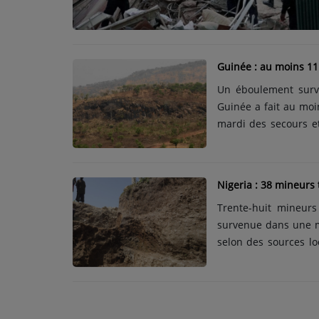
TOP 10
ARTISTES
Guinée : au moins 11
PLAYLIST
Un éboulement surv
TITRES DIFFUSÉS
Guinée a fait au moi
mardi des secours et 
un site d'orpaillage
Médias
pays.« Au moins on
PHOTOS
blessées et plusie
Nigeria : 38 mineurs 
responsable de la C
PODCASTS
Trente-huit mineur
recherche se poursuiv
survenue dans une mi
VIDÉOS
selon des sources lo
confirmé, et 27 autre
l'AFP Aliyu Adamu Idr
Joliba TV News / FM
un mineur employé da
NOTRE ACTU
lieux après l'explosion