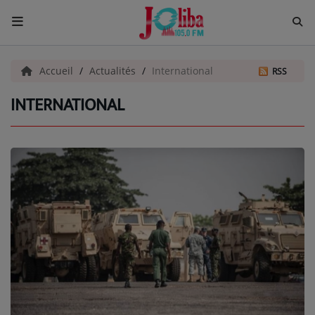
ACCUEIL
Accueil
Actualités
International
RSS
INTERNATIONAL
Pour Vous
ACTUALITÉS
EMISSIONS
EQUIPES
EVÈNEMENTS
Musique
TOP 10