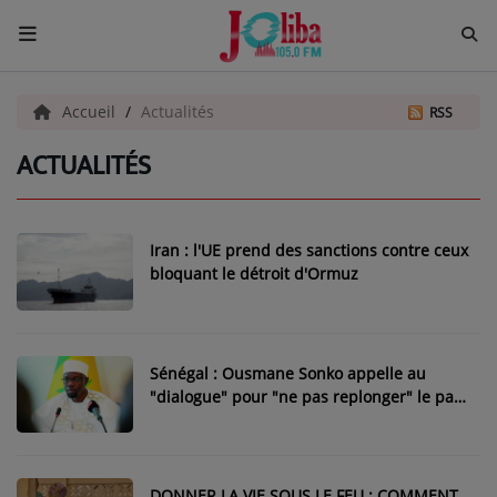
ACCUEIL
Accueil
Actualités
RSS
ACTUALITÉS
Pour Vous
ACTUALITÉS
Iran : l'UE prend des sanctions contre ceux
EMISSIONS
bloquant le détroit d'Ormuz
EQUIPES
EVÈNEMENTS
Sénégal : Ousmane Sonko appelle au
"dialogue" pour "ne pas replonger" le pays
dans une crise
Musique
TOP 10
DONNER LA VIE SOUS LE FEU : COMMENT